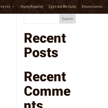
ότητες
Λίμνη Κερκίνη
Σχετικά Με Εμάς
Επικοινωνία
Search
Recent
Posts
Recent
Comme
nts